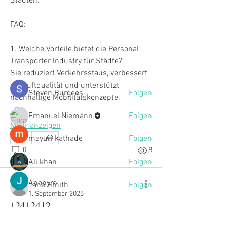
Städten.
Info
Willkommen in der Gruppe! Hier können
FAQ:
sich Mitglieder austau
...
Weiterlesen
1. Welche Vorteile bietet die Personal 
Transporter Industry für Städte?
Sie reduziert Verkehrsstaus, verbessert 
Mitglieder
die Luftqualität und unterstützt 
Steven Burgees
Folgen
nachhaltige Mobilitätskonzepte.
Emanuel Niemann
Folgen
Mehr anzeigen
mayuri kathade
Folgen
0
0
8
Ali khan
Folgen
Anonym
Jane Smith
Folgen
1. September 2025
12412412
Alle Mitglieder anzeigen (5)
123412