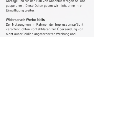
Anfrage und für den Fall von Anschlussfragen bei uns
gespeichert. Diese Daten geben wir nicht ohne Ihre
Einwilligung weiter.
Widerspruch Werbe-Mails
Der Nutzung von im Rahmen der Impressumspflicht
veröffentlichten Kontaktdaten zur Übersendung von
nicht ausdrücklich angeforderter Werbung und
Informationsmaterialien wird hiermit widersprochen.
Die Betreiber der Seiten behalten sich ausdrücklich
rechtliche Schritte im Falle der unverlangten
Zusendung von Werbeinformationen, etwa durch
Spam-E-Mails, vor.
Newsletterdaten
Wenn Sie den auf der Webseite angebotenen
Newsletter beziehen möchten, benötigen wir von Ihnen
eine E-Mail-Adresse sowie Informationen, welche uns
die Überprüfung gestatten, dass Sie der Inhaber der
angegebenen E-Mail-Adresse sind und mit dem
Empfang des Newsletters einverstanden sind. Weitere
Daten werden nicht erhoben. Diese Daten verwenden
wir ausschließlich für den Versand der angeforderten
Informationen und geben sie nicht an Dritte weiter.
Die erteilte Einwilligung zur Speicherung der Daten,
der E-Mail-Adresse sowie deren Nutzung zum Versand
des Newsletters können Sie jederzeit widerrufen ,
etwa über den „Austragen“-Link im Newsletter.