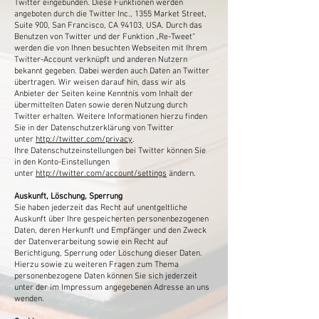
Twitter eingebunden. Diese Funktionen werden
angeboten durch die Twitter Inc., 1355 Market Street,
Suite 900, San Francisco, CA 94103, USA. Durch das
Benutzen von Twitter und der Funktion „Re-Tweet“
werden die von Ihnen besuchten Webseiten mit Ihrem
Twitter-Account verknüpft und anderen Nutzern
bekannt gegeben. Dabei werden auch Daten an Twitter
übertragen. Wir weisen darauf hin, dass wir als
Anbieter der Seiten keine Kenntnis vom Inhalt der
übermittelten Daten sowie deren Nutzung durch
Twitter erhalten. Weitere Informationen hierzu finden
Sie in der Datenschutzerklärung von Twitter
unter
http://twitter.com/privacy
.
Ihre Datenschutzeinstellungen bei Twitter können Sie
in den Konto-Einstellungen
unter
http://twitter.com/account/settings
ändern.
Auskunft, Löschung, Sperrung
Sie haben jederzeit das Recht auf unentgeltliche
Auskunft über Ihre gespeicherten personenbezogenen
Daten, deren Herkunft und Empfänger und den Zweck
der Datenverarbeitung sowie ein Recht auf
Berichtigung, Sperrung oder Löschung dieser Daten.
Hierzu sowie zu weiteren Fragen zum Thema
personenbezogene Daten können Sie sich jederzeit
unter der im Impressum angegebenen Adresse an uns
wenden.