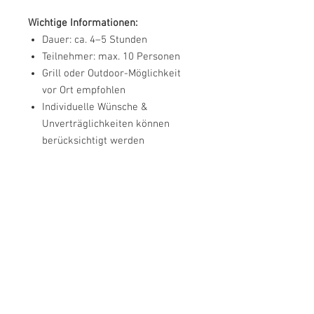
Wichtige Informationen:
Dauer: ca. 4–5 Stunden
Teilnehmer: max. 10 Personen
Grill oder Outdoor-Möglichkeit
vor Ort empfohlen
Individuelle Wünsche &
Unverträglichkeiten können
berücksichtigt werden
Digital oder per Post
Die Erlebnisgutscheine sind sowohl
Info
digital als auch als hochwertige
Gutscheinkarte per Post erhältlich.
Alle Preise verstehen sich inklusive
gesetzlicher Mehrwertsteuer.